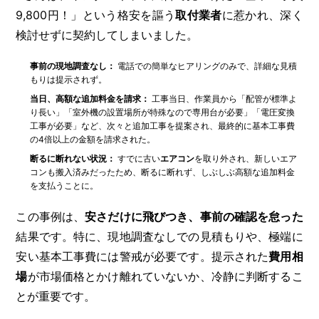
9,800円！」という格安を謳う
取付業者
に惹かれ、深く
検討せずに契約してしまいました。
事前の現地調査なし：
電話での簡単なヒアリングのみで、詳細な見積
もりは提示されず。
当日、高額な追加料金を請求：
工事当日、作業員から「配管が標準よ
り長い」「室外機の設置場所が特殊なので専用台が必要」「電圧変換
工事が必要」など、次々と追加工事を提案され、最終的に基本工事費
の4倍以上の金額を請求された。
断るに断れない状況：
すでに古い
エアコン
を取り外され、新しいエア
コンも搬入済みだったため、断るに断れず、しぶしぶ高額な追加料金
を支払うことに。
この事例は、
安さだけに飛びつき、事前の確認を怠った
結果です。特に、現地調査なしでの見積もりや、極端に
安い基本工事費には警戒が必要です。提示された
費用相
場
が市場価格とかけ離れていないか、冷静に判断するこ
とが重要です。