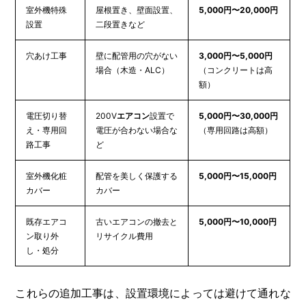
室外機特殊
屋根置き、壁面設置、
5,000円〜20,000円
設置
二段置きなど
穴あけ工事
壁に配管用の穴がない
3,000円〜5,000円
場合（木造・ALC）
（コンクリートは高
額）
電圧切り替
200V
エアコン
設置で
5,000円〜30,000円
え・専用回
電圧が合わない場合な
（専用回路は高額）
路工事
ど
室外機化粧
配管を美しく保護する
5,000円〜15,000円
カバー
カバー
既存エアコ
古いエアコンの撤去と
5,000円〜10,000円
ン取り外
リサイクル費用
し・処分
これらの追加工事は、設置環境によっては避けて通れな