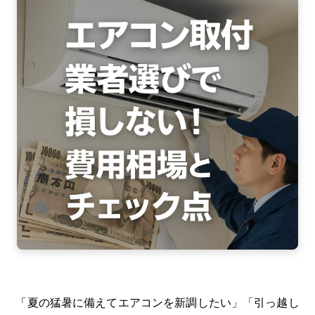
b
er
o
ok
「夏の猛暑に備えてエアコンを新調したい」「引っ越し