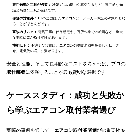
専門知識と工具が必要：
冷媒ガスの扱いや真空引きなど、専門的な知
識と高価な工具が必須です。
保証の対象外：
DIYで設置した
エアコン
は、メーカー保証の対象外とな
ることがほとんどです。
事故のリスク：
電気工事に伴う感電や、高所作業での転落など、重大
な事故に繋がる可能性があります。
性能低下：
不適切な設置は、
エアコン
の冷暖房効率を著しく低下さ
せ、電気代の増加に繋がります。
安全と性能、そして長期的なコストを考えれば、プロの
取付業者
に依頼することが最も賢明な選択です。
ケーススタディ：成功と失敗か
ら学ぶエアコン取付業者選び
実際の事例を通して、
エアコン取付業者選び
の重要性を