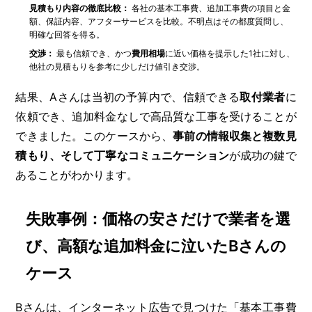
見積もり内容の徹底比較：
各社の基本工事費、追加工事費の項目と金
額、保証内容、アフターサービスを比較。不明点はその都度質問し、
明確な回答を得る。
交渉：
最も信頼でき、かつ
費用相場
に近い価格を提示した1社に対し、
他社の見積もりを参考に少しだけ値引き交渉。
結果、Aさんは当初の予算内で、信頼できる
取付業者
に
依頼でき、追加料金なしで高品質な工事を受けることが
できました。このケースから、
事前の情報収集と複数見
積もり、そして丁寧なコミュニケーション
が成功の鍵で
あることがわかります。
失敗事例：価格の安さだけで業者を選
び、高額な追加料金に泣いたBさんの
ケース
Bさんは、インターネット広告で見つけた「基本工事費