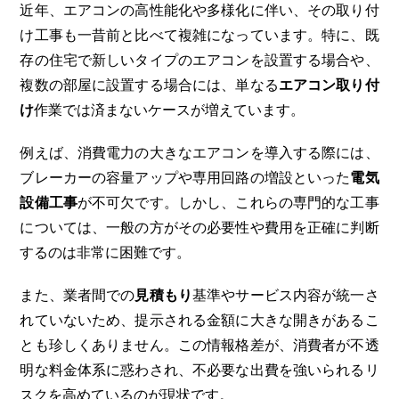
近年、エアコンの高性能化や多様化に伴い、その取り付
け工事も一昔前と比べて複雑になっています。特に、既
存の住宅で新しいタイプのエアコンを設置する場合や、
複数の部屋に設置する場合には、単なる
エアコン取り付
け
作業では済まないケースが増えています。
例えば、消費電力の大きなエアコンを導入する際には、
ブレーカーの容量アップや専用回路の増設といった
電気
設備工事
が不可欠です。しかし、これらの専門的な工事
については、一般の方がその必要性や費用を正確に判断
するのは非常に困難です。
また、業者間での
見積もり
基準やサービス内容が統一さ
れていないため、提示される金額に大きな開きがあるこ
とも珍しくありません。この情報格差が、消費者が不透
明な料金体系に惑わされ、不必要な出費を強いられるリ
スクを高めているのが現状です。