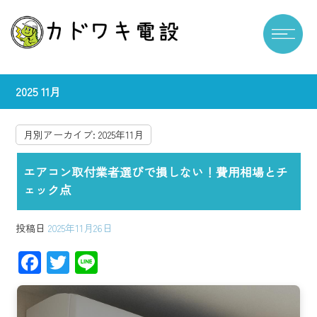
2025 11月
月別アーカイブ:
2025年11月
エアコン取付業者選びで損しない！費用相場とチ
ェック点
投稿日
2025年11月26日
F
T
Li
ac
wi
ne
e
tt