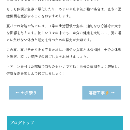
もしも体調が急激に悪化したり、めまいや吐き気が強い場合は、直ちに医
療機関を受診することをおすすめします。
夏バテの対処や防止には、日常の生活習慣や食事、適切な水分補給が大き
な影響を与えます。忙しい日々の中でも、自分の健康を大切にし、夏の暑
さに負けない体力と活力を保つための努力が大切です。
この夏、夏バテから身を守るために、適切な食事と水分補給、十分な休息
と睡眠、涼しい場所での過ごし方を心掛けましょう。
エアコンを付けた部屋で涼むのもいいですね！自分の体調をよく理解し、
健康な夏を楽しんで過ごしましょう！
←
七夕祭り
落雷工事
→
ブログトップ