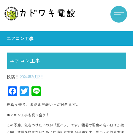
エアコン工事
エアコン工事
投稿日
2024年8月2日
F
T
Li
ac
wi
ne
夏真っ盛り。まだまだ暑い日が続きます。
e
tt
エアコン工事も真っ盛り！
b
er
この季節、気をつけたいのが「夏バテ」です。猛暑や湿度の高い日々が続
o
く中、体調を崩さないためには適切な対処が必要です。夏バテの防止方法