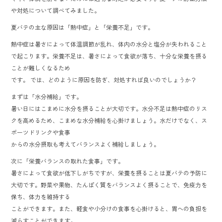
ok
や対処について調べてみました。
夏バテの主な原因は「熱中症」と「栄養不足」です。
熱中症は暑さによって体温調節が乱れ、体内の水分と塩分が失われること
で起こります。栄養不足は、暑さによって食欲が落ち、十分な栄養を摂る
ことが難しくなるため
です。 では、どのように原因を防ぎ、対処すれば良いのでしょうか？
まずは「水分補給」です。
暑い日にはこまめに水分を摂ることが大切です。水分不足は熱中症のリス
クを高めるため、こまめな水分補給を心掛けましょう。水だけでなく、ス
ポーツドリンクや食事
からの水分摂取も考えてバランスよく補給しましょう。
次に「栄養バランスの取れた食事」です。
暑さによって食欲が低下しがちですが、栄養を摂ることは夏バテの予防に
大切です。野菜や果物、たんぱく質をバランスよく摂ることで、免疫力を
保ち、体力を維持する
ことができます。また、軽食や小分けの食事を心掛けると、胃への負担を
減らすことができます。