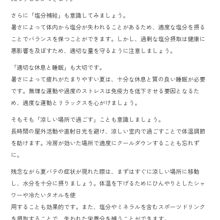
さらに「塩分補給」も意識してみましょう。
暑さによって体内から塩分が失われることがあるため、適度な塩分を摂る
ことでバランスを保つことができます。しかし、過剰な塩分摂取は健康に
悪影響を及ぼすため、適切な量を守るように注意しましょう。
「適切な休息と睡眠」も大切です。
暑さによって疲れがたまりやすい夏は、十分な休息と質の良い睡眠が必要
です。無理な運動や過度のストレスは免疫力を低下させる要因となるた
め、適度な運動とリラックスを心がけましょう。
そもそも「涼しい場所で過ごす」ことも意識しましょう。
長時間の屋外活動や直射日光を避け、涼しい室内で過ごすことで体温調節
を助けます。冷房が効いた場所で適度にクールダウンすることも忘れず
に。
残念ながら夏バテの症状が現れた際は、まずはすぐに涼しい場所に移動
し、水分を十分に摂りましょう。体温を下げるためにひんやりとしたシャ
ワーや冷たいタオルを使
用することも効果的です。また、塩分やミネラルを含むスポーツドリンク
を摂取することで、失われた栄養分を補うことができます。