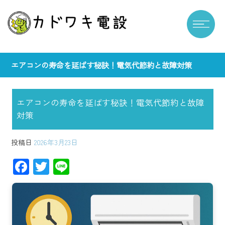
エアコンの寿命を延ばす秘訣！電気代節約と故障対策
エアコンの寿命を延ばす秘訣！電気代節約と故障
対策
投稿日
2026年3月23日
F
T
Li
ac
wi
ne
e
tt
b
er