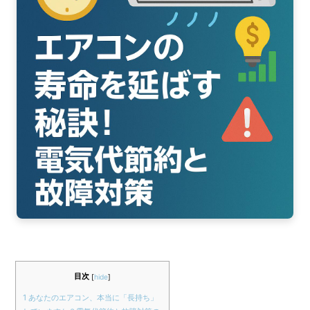
o
ok
目次
[
hide
]
1
あなたのエアコン、本当に「長持ち」