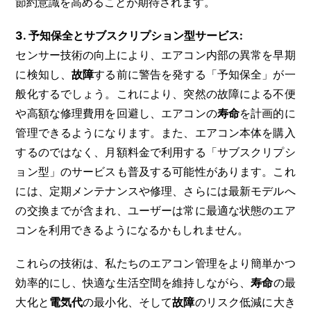
節約意識を高めることが期待されます。
3. 予知保全とサブスクリプション型サービス:
センサー技術の向上により、エアコン内部の異常を早期
に検知し、
故障
する前に警告を発する「予知保全」が一
般化するでしょう。これにより、突然の故障による不便
や高額な修理費用を回避し、エアコンの
寿命
を計画的に
管理できるようになります。また、エアコン本体を購入
するのではなく、月額料金で利用する「サブスクリプシ
ョン型」のサービスも普及する可能性があります。これ
には、定期メンテナンスや修理、さらには最新モデルへ
の交換までが含まれ、ユーザーは常に最適な状態のエア
コンを利用できるようになるかもしれません。
これらの技術は、私たちのエアコン管理をより簡単かつ
効率的にし、快適な生活空間を維持しながら、
寿命
の最
大化と
電気代
の最小化、そして
故障
のリスク低減に大き