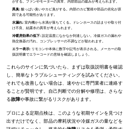
がする。ファンやモーターの異常、内部部品の緩みが考えられます。
異臭:
酸っぱい臭いやカビ臭がする。内部のカビ繁殖や部品の劣化が原
因である可能性があります。
水漏れ:
室内機から水滴が落ちてくる。ドレンホースの詰まりや取り付
け不良、結露水の異常が考えられます。
冷暖房効果の低下:
設定温度になかなか到達しない。冷媒ガスの漏れや
熱交換器の汚れ、コンプレッサーの不調などが疑われます。
エラー表示:
リモコンや本体に数字や記号が表示される。メーカーの取
扱説明書でエラーコードの意味を確認しましょう。
これらのサインに気づいたら、まずは取扱説明書を確認
し、簡単なトラブルシューティングを試みてください。
それでも改善しない場合は、速やかに専門業者に連絡す
ることが賢明です。自己判断での分解や修理は、さらな
る
故障
や事故に繋がるリスクがあります。
プロによる定期点検は、このような初期サインを見つけ
出すだけでなく、部品の摩耗状況や冷媒ガスの量などを