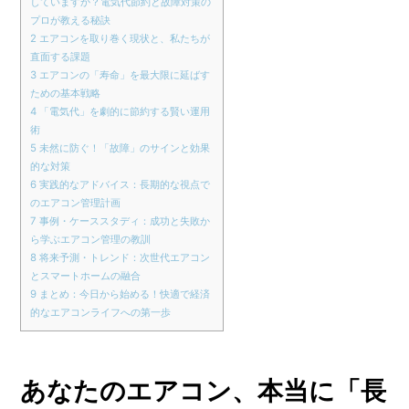
していますか？電気代節約と故障対策の
プロが教える秘訣
2
エアコンを取り巻く現状と、私たちが
直面する課題
3
エアコンの「寿命」を最大限に延ばす
ための基本戦略
4
「電気代」を劇的に節約する賢い運用
術
5
未然に防ぐ！「故障」のサインと効果
的な対策
6
実践的なアドバイス：長期的な視点で
のエアコン管理計画
7
事例・ケーススタディ：成功と失敗か
ら学ぶエアコン管理の教訓
8
将来予測・トレンド：次世代エアコン
とスマートホームの融合
9
まとめ：今日から始める！快適で経済
的なエアコンライフへの第一歩
あなたのエアコン、本当に「長