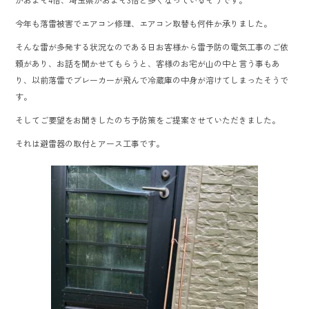
o
今年も落雷被害でエアコン修理、エアコン取替も何件か承りました。
ok
そんな雷が多発する状況なのである日お客様から雷予防の電気工事のご依
頼があり、お話を聞かせてもらうと、客様のお宅が山の中と言う事もあ
り、以前落雷でブレーカーが飛んで冷蔵庫の中身が溶けてしまったそうで
す。
そしてご要望をお聞きしたのち予防策をご提案させていただきました。
それは避雷器の取付とアース工事です。