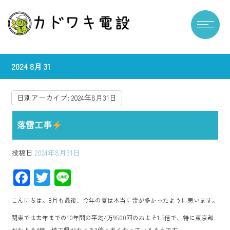
2024 8月 31
日別アーカイブ:
2024年8月31日
落雷工事
投稿日
2024年8月31日
F
T
Li
ac
wi
ne
こんにちは。8月も最後、今年の夏は本当に雷が多かったように思います。
e
tt
関東では去年までの10年間の平均4万9500回のおよそ1.5倍で、特に東京都
b
er
がおよそ4倍、埼玉県がおよそ3倍と多くなっているそうです。